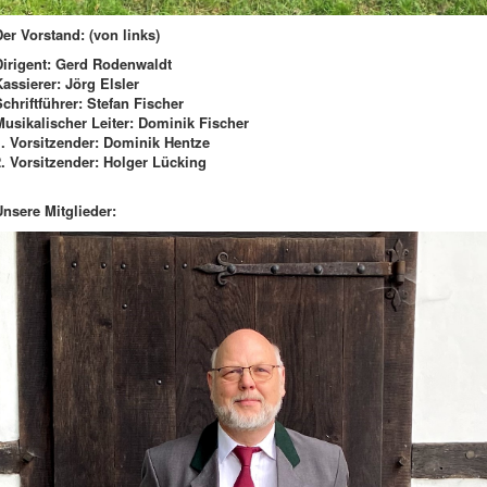
Der Vorstand: (von links)
Dirigent: Gerd Rodenwaldt
Kassierer: Jörg Elsler
Schriftführer: Stefan Fischer
Musikalischer Leiter: Dominik Fischer
1. Vorsitzender: Dominik Hentze
2. Vorsitzender: Holger Lücking
Unsere Mitglieder: