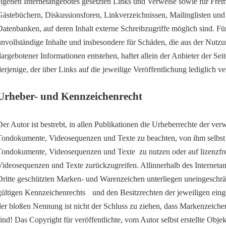
eigenen Internetangebotes gesetzten Links und Verweise sowie für Frem
Gästebüchern, Diskussionsforen, Linkverzeichnissen, Mailinglisten und
Datenbanken, auf deren Inhalt externe Schreibzugriffe möglich sind. Für 
unvollständige Inhalte und insbesondere für Schäden, die aus der Nutzu
dargebotener Informationen entstehen, haftet allein der Anbieter der Se
derjenige, der über Links auf die jeweilige Veröffentlichung lediglich v
Urheber- und Kennzeichenrecht
Der Autor ist bestrebt, in allen Publikationen die Urheberrechte der ver
Tondokumente, Videosequenzen und Texte zu beachten, von ihm selbst er
Tondokumente, Videosequenzen und Texte
zu nutzen oder auf lizenzf
Videosequenzen und Texte zurückzugreifen. Allinnerhalb des Interneta
Dritte geschützten Marken- und Warenzeichen unterliegen uneingeschr
gültigen Kennzeichenrechts und den Besitzrechten der jeweiligen eing
der bloßen Nennung ist nicht der Schluss zu ziehen, dass Markenzeichen
sind! Das Copyright für veröffentlichte, vom Autor selbst erstellte Objek