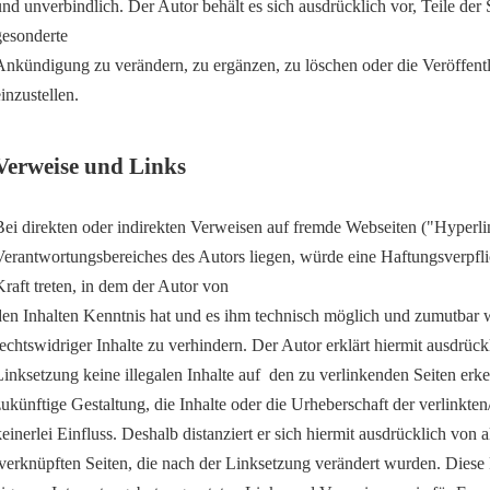
und unverbindlich. Der Autor behält es sich ausdrücklich vor, Teile de
gesonderte
Ankündigung zu verändern, zu ergänzen, zu löschen oder die Veröffentl
inzustellen.
Verweise und Links
Bei direkten oder indirekten Verweisen auf fremde Webseiten ("Hyperlin
Verantwortungsbereiches des Autors liegen, würde eine Haftungsverpflic
Kraft treten, in dem der Autor von
den Inhalten Kenntnis hat und es ihm technisch möglich und zumutbar 
rechtswidriger Inhalte zu verhindern. Der Autor erklärt hiermit ausdrüc
Linksetzung keine illegalen Inhalte auf den zu verlinkenden Seiten erk
zukünftige Gestaltung, die Inhalte oder die Urheberschaft der verlinkten
keinerlei Einfluss. Deshalb distanziert er sich hiermit ausdrücklich von al
/verknüpften Seiten, die nach der Linksetzung verändert wurden. Diese Fe