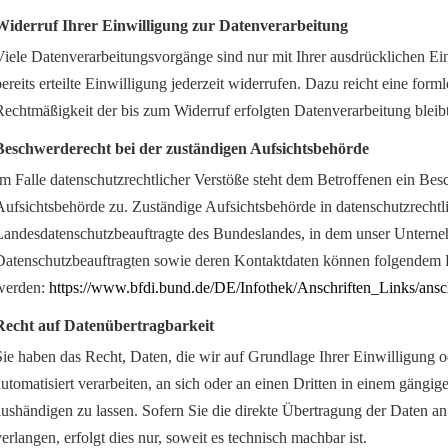
Widerruf Ihrer Einwilligung zur Datenverarbeitung
Viele Datenverarbeitungsvorgänge sind nur mit Ihrer ausdrücklichen Ei
bereits erteilte Einwilligung jederzeit widerrufen. Dazu reicht eine form
Rechtmäßigkeit der bis zum Widerruf erfolgten Datenverarbeitung bleib
Beschwerderecht bei der zuständigen Aufsichtsbehörde
Im Falle datenschutzrechtlicher Verstöße steht dem Betroffenen ein Bes
Aufsichtsbehörde zu. Zuständige Aufsichtsbehörde in datenschutzrechtli
Landesdatenschutzbeauftragte des Bundeslandes, in dem unser Unternehm
Datenschutzbeauftragten sowie deren Kontaktdaten können folgende
werden:
https://www.bfdi.bund.de/DE/Infothek/Anschriften_Links/ansch
Recht auf Datenübertragbarkeit
Sie haben das Recht, Daten, die wir auf Grundlage Ihrer Einwilligung od
automatisiert verarbeiten, an sich oder an einen Dritten in einem gängi
aushändigen zu lassen. Sofern Sie die direkte Übertragung der Daten a
verlangen, erfolgt dies nur, soweit es technisch machbar ist.